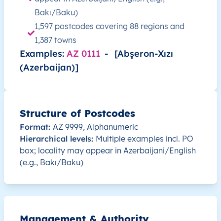
AZ
Azərbaycan
AZ
Abşeron-Xızı
Sumq
Bakı/Baku)
1,597 postcodes covering 88 regions and
AZ
Azərbaycan
AZ
Bakı
Bakı
1,387 towns
Examples:
AZ 0111
-
[Abşeron-Xızı
AZ
Azərbaycan
AZ
Bakı
Bakı
(Azerbaijan)]
AZ
Azərbaycan
AZ
Bakı
Bakı
Structure of Postcodes
AZ
Azərbaycan
AZ
Bakı
Bakı
Format:
AZ 9999, Alphanumeric
Hierarchical levels:
Multiple examples incl. PO
AZ
Azərbaycan
AZ
Bakı
Bakı
box; locality may appear in Azerbaijani/English
(e.g., Bakı/Baku)
AZ
Azərbaycan
AZ
Bakı
Bakı
AZ
Azərbaycan
AZ
Abşeron-Xızı
Abşe
Management & Authority
AZ
Azərbaycan
AZ
Abşeron-Xızı
Abşe