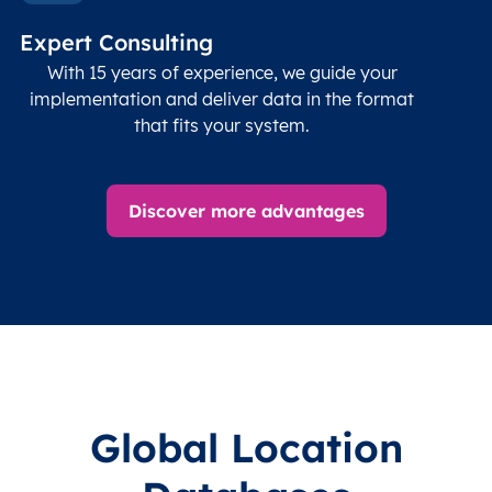
Timezone
Char(30)
IANA
name (Olson)
data
Expert Consulting
With 15 years of experience, we guide your
implementation and deliver data in the format
that fits your system.
Discover more advantages
Global Location