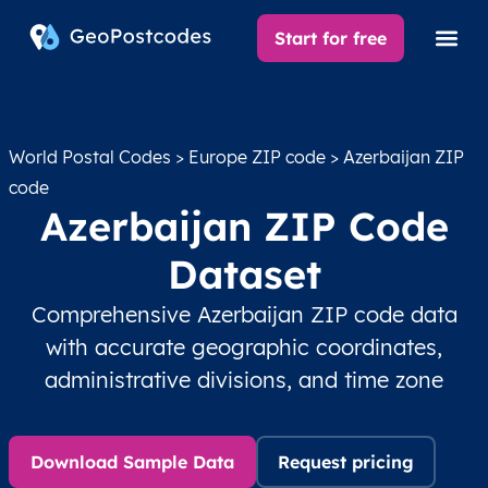
Start for free
World Postal Codes
>
Europe ZIP code
> Azerbaijan ZIP
code
Azerbaijan ZIP Code
Dataset
Comprehensive Azerbaijan ZIP code data
with accurate geographic coordinates,
administrative divisions, and time zone
Download Sample Data
Request pricing