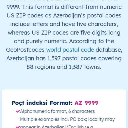
9999. This format is different from numeric
AZ
Azərbaycan
AZ
Abşeron-Xızı
Sumq
US ZIP codes as Azerbaijan’s postal codes
include letters and have five characters,
AZ
Azərbaycan
AZ
Abşeron-Xızı
Sumq
whereas US ZIP codes are five digits long
and purely numeric. According to the
AZ
Azərbaycan
AZ
Abşeron-Xızı
Sumq
GeoPostcodes
world postal code
database,
Azerbaijan has 1,597 postal codes covering
AZ
Azərbaycan
AZ
Abşeron-Xızı
Sumq
88 regions and 1,387 towns.
AZ
Azərbaycan
AZ
Abşeron-Xızı
Sumq
AZ
Azərbaycan
AZ
Abşeron-Xızı
Sumq
Poçt indeksi Format:
AZ 9999
AZ
Azərbaycan
AZ
Abşeron-Xızı
Sumq
Alphanumeric format, 6 characters
AZ
Azərbaycan
AZ
Abşeron-Xızı
Sumq
Multiple examples incl. PO box; locality may
appear in Azerbaijani/English (e.g.,