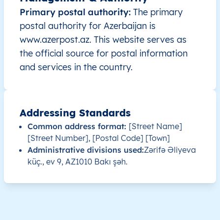
Primary postal authority:
The primary
AZ
Azərbaycan
AZ
Abşeron-Xızı
Abşe
postal authority for Azerbaijan is
www.azerpost.az. This website serves as
AZ
Azərbaycan
AZ
Abşeron-Xızı
Abşe
the official source for postal information
and services in the country.
AZ
Azərbaycan
AZ
Abşeron-Xızı
Abşe
AZ
Azərbaycan
AZ
Abşeron-Xızı
Abşe
Addressing Standards
Common address format:
[Street Name]
AZ
Azərbaycan
AZ
Abşeron-Xızı
Abşe
[Street Number], [Postal Code] [Town]
Administrative divisions used:
Zərifə Əliyeva
AZ
Azərbaycan
AZ
Abşeron-Xızı
Abşe
küç., ev 9, AZ1010 Bakı şəh.
AZ
Azərbaycan
AZ
Abşeron-Xızı
Abşe
AZ
Azərbaycan
AZ
Abşeron-Xızı
Abşe