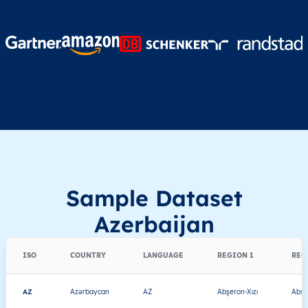
Sample Dataset
Azerbaijan
ISO
COUNTRY
LANGUAGE
REGION 1
REG
AZ
Azərbaycan
AZ
Abşeron-Xızı
Abşe