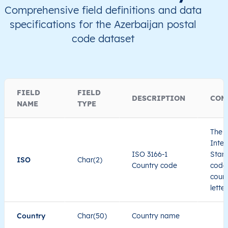
Comprehensive field definitions and data
specifications for the Azerbaijan postal
code dataset
FIELD
FIELD
DESCRIPTION
COM
NAME
TYPE
The I
Inter
ISO 3166-1
Stand
ISO
Char(2)
Country code
code 
count
lette
Country
Char(50)
Country name