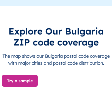
BG
България
BG
Югозападен регион
BG
България
BG
Югозападен регион
Explore Our Bulgaria
BG
България
BG
Югозападен регион
ZIP code coverage
BG
България
BG
Югозападен регион
The map shows our Bulgaria postal code coverage
BG
България
BG
Югозападен регион
with major cities and postal code distribution.
BG
България
BG
Югозападен регион
Try a sample
BG
България
BG
Югозападен регион
BG
България
BG
Югозападен регион
BG
България
BG
Югозападен регион