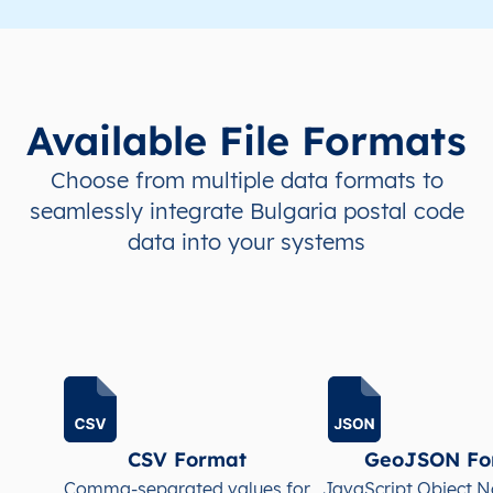
BG
България
BG
Югозападен регион
BG
България
BG
Югозападен регион
Available File Formats
BG
България
BG
Югозападен регион
Choose from multiple data formats to
BG
България
BG
Югозападен регион
seamlessly integrate Bulgaria postal code
data into your systems
BG
България
BG
Югозападен регион
BG
България
BG
Югозападен регион
BG
България
BG
Югозападен регион
BG
България
BG
Югозападен регион
CSV Format
GeoJSON Fo
Comma-separated values for
JavaScript Object N
BG
България
BG
Югозападен регион