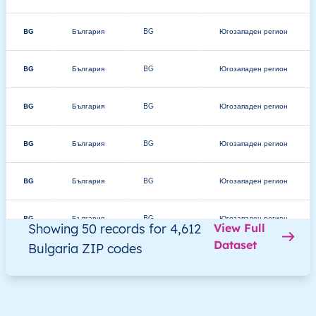
BG
България
BG
Югозападен регион
BG
България
BG
Югозападен регион
BG
България
BG
Югозападен регион
BG
България
BG
Югозападен регион
BG
България
BG
Югозападен регион
BG
България
BG
Югозападен регион
Showing 50 records for 4,612
View Full
Dataset
Bulgaria ZIP codes
BG
България
BG
Югозападен регион
BG
България
BG
Югозападен регион