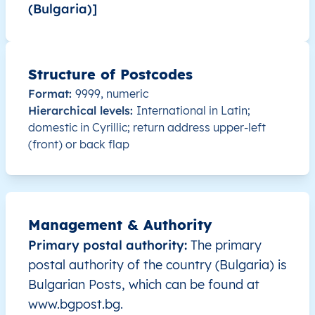
(Bulgaria)]
BG
България
BG
Югозападен регион
BG
България
BG
Югозападен регион
Structure of Postcodes
Format:
9999, numeric
BG
България
BG
Югозападен регион
Hierarchical levels:
International in Latin;
domestic in Cyrillic; return address upper-left
BG
България
BG
Югозападен регион
(front) or back flap
BG
България
BG
Югозападен регион
BG
България
BG
Югозападен регион
Management & Authority
Primary postal authority:
The primary
BG
България
BG
Югозападен регион
postal authority of the country (Bulgaria) is
Bulgarian Posts, which can be found at
BG
България
BG
Югозападен регион
www.bgpost.bg.