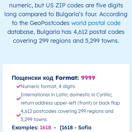
BG
България
BG
Югозападен регион
numeric, but US ZIP codes are five digits
long compared to Bulgaria’s four. According
BG
България
BG
Югозападен регион
to the GeoPostcodes
world postal code
database, Bulgaria has 4,612 postal codes
BG
България
BG
Югозападен регион
covering 299 regions and 5,299 towns.
BG
България
BG
Югозападен регион
BG
България
BG
Югозападен регион
Пощенски код Format:
9999
BG
България
BG
Югозападен регион
Numeric format, 4 digits
International in Latin; domestic in Cyrillic;
BG
България
BG
Югозападен регион
return address upper-left (front) or back flap
BG
България
BG
Югозападен регион
4,612 postcodes covering 299 regions and
5,299 towns
BG
България
BG
Югозападен регион
Examples:
1618
-
[1618 - Sofia