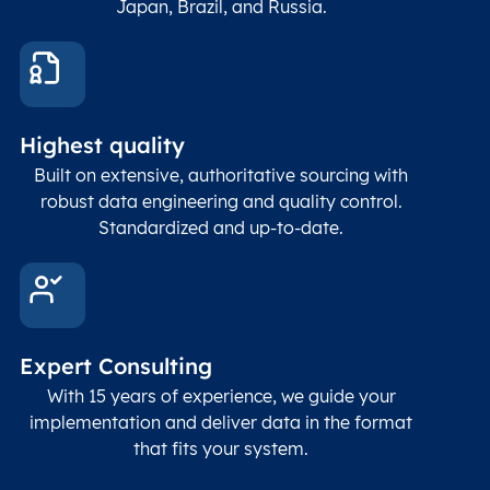
Japan, Brazil, and Russia.
These
coord
and p
Place
geogr
Latitude
coordinates
abou
Double
Highest quality
Longitude
(WGS84
corre
coordinates)
our f
Built on extensive, authoritative sourcing with
Geod
robust data engineering and quality control.
corre
Standardized and up-to-date.
EPSG
Follo
Time zone
Timezone
Char(30)
IANA
name (Olson)
data
Expert Consulting
With 15 years of experience, we guide your
implementation and deliver data in the format
that fits your system.