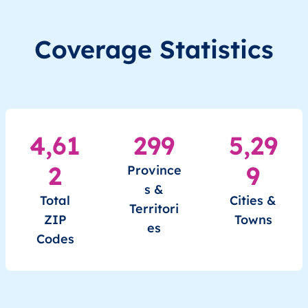
BG
България
BG
Югозападен регион
Coverage Statistics
BG
България
BG
Югозападен регион
BG
България
BG
Югозападен регион
4,61
299
5,29
BG
България
BG
Югозападен регион
2
9
Province
BG
България
BG
Югозападен регион
s &
Total
Cities &
Territori
BG
България
BG
Югозападен регион
ZIP
Towns
es
Codes
BG
България
BG
Югозападен регион
BG
България
BG
Югозападен регион