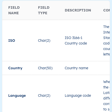
FIELD
FIELD
DESCRIPTION
COM
NAME
TYPE
The I
Inter
ISO 3166-1
Stand
ISO
Char(2)
Country code
code 
count
lette
Country
Char(50)
Country name
When
the c
Latin
Language
Char(2)
Language code
diffe
cont
to se