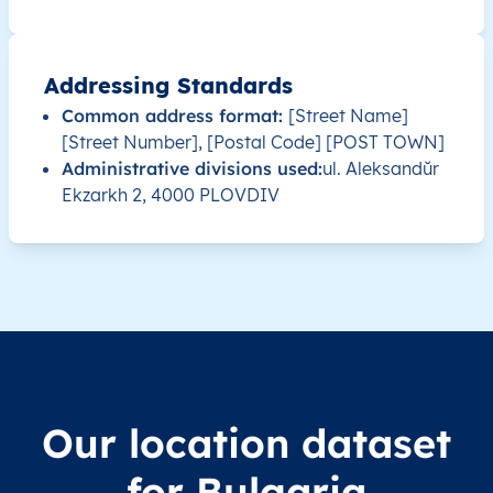
BG
България
BG
Югозападен регион
BG
България
BG
Югозападен регион
Addressing Standards
Common address format:
[Street Name]
BG
България
BG
Югозападен регион
[Street Number], [Postal Code] [POST TOWN]
Administrative divisions used:
ul. Aleksandŭr
BG
България
BG
Югозападен регион
Ekzarkh 2, 4000 PLOVDIV
BG
България
BG
Югозападен регион
BG
България
BG
Югозападен регион
BG
България
BG
Югозападен регион
BG
България
BG
Югозападен регион
Our location dataset
for Bulgaria
BG
България
BG
Югозападен регион