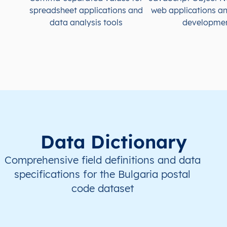
spreadsheet applications and
web applications a
data analysis tools
developme
BG
България
BG
Югозападен регион
BG
България
BG
Югозападен регион
BG
България
BG
Югозападен регион
BG
България
BG
Югозападен регион
BG
България
BG
Югозападен регион
Data Dictionary
Comprehensive field definitions and data
specifications for the Bulgaria postal
code dataset