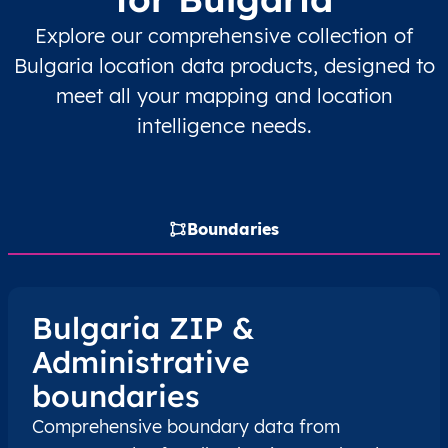
Explore our comprehensive collection of
BG
България
BG
Югозападен регион
Bulgaria location data products, designed to
meet all your mapping and location
BG
България
BG
Югозападен регион
intelligence needs.
BG
България
BG
Югозападен регион
BG
България
BG
Югозападен регион
Boundaries
BG
България
BG
Югозападен регион
BG
България
BG
Югозападен регион
Bulgaria ZIP &
Administrative
BG
България
BG
Югозападен регион
boundaries
BG
България
BG
Югозападен регион
Comprehensive boundary data from