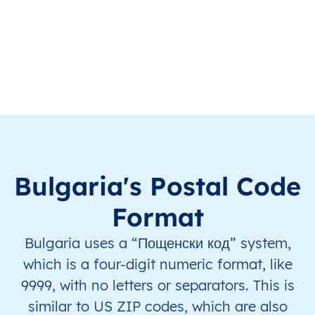
BG
България
BG
Югозападен регион
BG
България
BG
Югозападен регион
BG
България
BG
Югозападен регион
BG
България
BG
Югозападен регион
BG
България
BG
Югозападен регион
Bulgaria's Postal Code
BG
България
BG
Югозападен регион
Format
Bulgaria uses a “Пощенски код” system,
BG
България
BG
Югозападен регион
which is a four-digit numeric format, like
BG
България
BG
Югозападен регион
9999, with no letters or separators. This is
similar to US ZIP codes, which are also