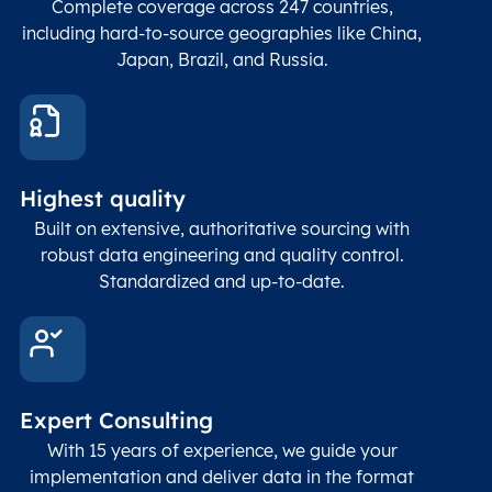
Complete coverage across 247 countries,
count
including hard-to-source geographies like China,
Japan, Brazil, and Russia.
These
coord
and p
Place
geogr
Latitude
coordinates
abou
Double
Highest quality
Longitude
(WGS84
corre
coordinates)
our f
Built on extensive, authoritative sourcing with
Geod
robust data engineering and quality control.
corre
Standardized and up-to-date.
EPSG
Follo
Time zone
Timezone
Char(30)
IANA
name (Olson)
data
Expert Consulting
With 15 years of experience, we guide your
implementation and deliver data in the format