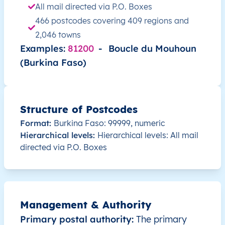
All mail directed via P.O. Boxes
BF
Burkina Faso
FR
Boucle du Mouhoun
466 postcodes covering 409 regions and
2,046 towns
BF
Burkina Faso
FR
Boucle du Mouhoun
Examples:
81200
-
Boucle du Mouhoun
(Burkina Faso)
BF
Burkina Faso
FR
Boucle du Mouhoun
BF
Burkina Faso
FR
Boucle du Mouhoun
Structure of Postcodes
BF
Burkina Faso
FR
Boucle du Mouhoun
Format:
Burkina Faso: 99999, numeric
Hierarchical levels:
Hierarchical levels: All mail
BF
Burkina Faso
FR
Boucle du Mouhoun
directed via P.O. Boxes
BF
Burkina Faso
FR
Boucle du Mouhoun
BF
Burkina Faso
FR
Boucle du Mouhoun
Management & Authority
Primary postal authority:
The primary
BF
Burkina Faso
FR
Boucle du Mouhoun