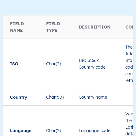
FIELD
FIELD
DESCRIPTION
COM
NAME
TYPE
The I
Inter
ISO 3166-1
Stand
ISO
Char(2)
Country code
code 
count
lette
Country
Char(50)
Country name
When
the c
Latin
Language
Char(2)
Language code
diffe