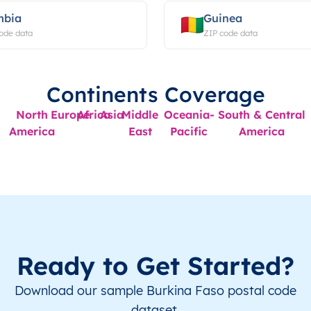
bia
Guinea
ode data
ZIP code data
Continents Coverage
North
Europe
Africa
Asia
Middle
Oceania-
South & Central
America
East
Pacific
America
Ready to Get Started?
Download our sample Burkina Faso postal code
dataset.