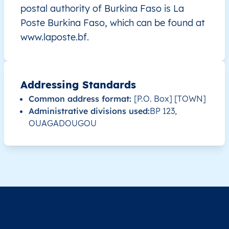
postal authority of Burkina Faso is La
Poste Burkina Faso, which can be found at
BF
Burkina Faso
FR
Boucle du Mouhoun
www.laposte.bf.
BF
Burkina Faso
FR
Boucle du Mouhoun
BF
Burkina Faso
FR
Boucle du Mouhoun
Addressing Standards
Common address format:
[P.O. Box] [TOWN]
BF
Burkina Faso
FR
Boucle du Mouhoun
Administrative divisions used:
BP 123,
OUAGADOUGOU
BF
Burkina Faso
FR
Boucle du Mouhoun
BF
Burkina Faso
FR
Boucle du Mouhoun
BF
Burkina Faso
FR
Boucle du Mouhoun
BF
Burkina Faso
FR
Boucle du Mouhoun