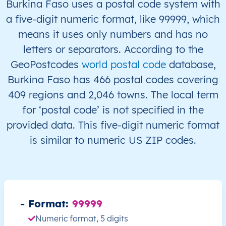
Burkina Faso uses a postal code system with
a five-digit numeric format, like 99999, which
BF
Burkina Faso
FR
Boucle du Mouhoun
means it uses only numbers and has no
letters or separators. According to the
BF
Burkina Faso
FR
Boucle du Mouhoun
GeoPostcodes
world postal code
database,
BF
Burkina Faso
FR
Boucle du Mouhoun
Burkina Faso has 466 postal codes covering
409 regions and 2,046 towns. The local term
BF
Burkina Faso
FR
Boucle du Mouhoun
for ‘postal code’ is not specified in the
provided data. This five-digit numeric format
BF
Burkina Faso
FR
Boucle du Mouhoun
is similar to numeric US ZIP codes.
BF
Burkina Faso
FR
Boucle du Mouhoun
BF
Burkina Faso
FR
Boucle du Mouhoun
- Format:
99999
BF
Burkina Faso
FR
Boucle du Mouhoun
Numeric format, 5 digits