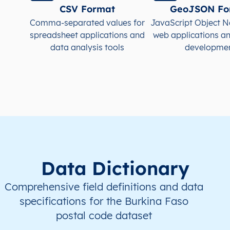
CSV Format
GeoJSON Fo
BF
Burkina Faso
FR
Boucle du Mouhoun
Comma-separated values for
JavaScript Object N
spreadsheet applications and
web applications a
BF
Burkina Faso
FR
Boucle du Mouhoun
data analysis tools
developme
BF
Burkina Faso
FR
Boucle du Mouhoun
BF
Burkina Faso
FR
Boucle du Mouhoun
BF
Burkina Faso
FR
Boucle du Mouhoun
BF
Burkina Faso
FR
Boucle du Mouhoun
Data Dictionary
Comprehensive field definitions and data
specifications for the Burkina Faso
postal code dataset