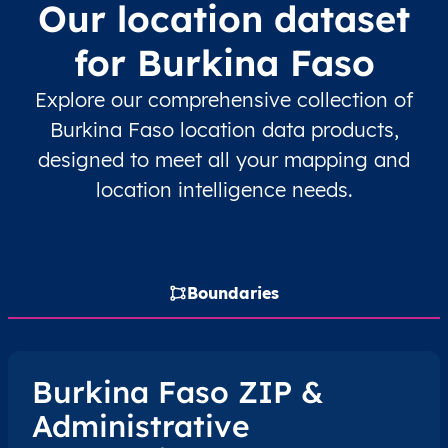
Our location dataset
BF
Burkina Faso
FR
Boucle du Mouhoun
for Burkina Faso
BF
Burkina Faso
FR
Boucle du Mouhoun
Explore our comprehensive collection of
Burkina Faso location data products,
BF
Burkina Faso
FR
Boucle du Mouhoun
designed to meet all your mapping and
BF
Burkina Faso
FR
Boucle du Mouhoun
location intelligence needs.
BF
Burkina Faso
FR
Boucle du Mouhoun
BF
Burkina Faso
FR
Boucle du Mouhoun
Boundaries
BF
Burkina Faso
FR
Boucle du Mouhoun
Burkina Faso ZIP &
BF
Burkina Faso
FR
Boucle du Mouhoun
Administrative
BF
Burkina Faso
FR
Boucle du Mouhoun