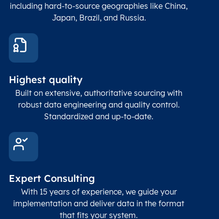
including hard-to-source geographies like China,
Japan, Brazil, and Russia.
These
coord
and p
Place
geogr
Latitude
coordinates
abou
Double
Highest quality
Longitude
(WGS84
corre
coordinates)
our f
Built on extensive, authoritative sourcing with
Geod
robust data engineering and quality control.
corre
Standardized and up-to-date.
EPSG
Follo
Time zone
Timezone
Char(30)
IANA
name (Olson)
data
Expert Consulting
With 15 years of experience, we guide your
implementation and deliver data in the format
that fits your system.