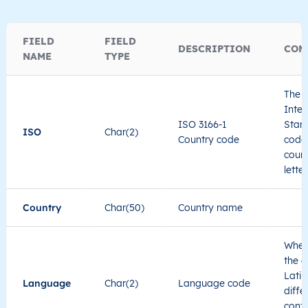
FIELD
FIELD
DESCRIPTION
COM
NAME
TYPE
The I
Inter
ISO 3166-1
Stand
ISO
Char(2)
Country code
code 
count
lette
Country
Char(50)
Country name
When
the c
Latin
Language
Char(2)
Language code
diffe
cont