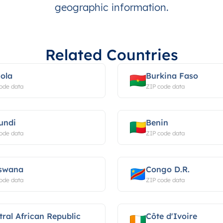
geographic information.
Related Countries
ola
Burkina Faso
ode data
ZIP code data
undi
Benin
ode data
ZIP code data
swana
Congo D.R.
ode data
ZIP code data
tral African Republic
Côte d'Ivoire