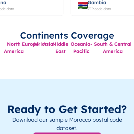
ana
Gambia
ode data
ZIP code data
Continents Coverage
North
Europe
Africa
Asia
Middle
Oceania-
South & Central
America
East
Pacific
America
Ready to Get Started?
Download our sample Morocco postal code
dataset.