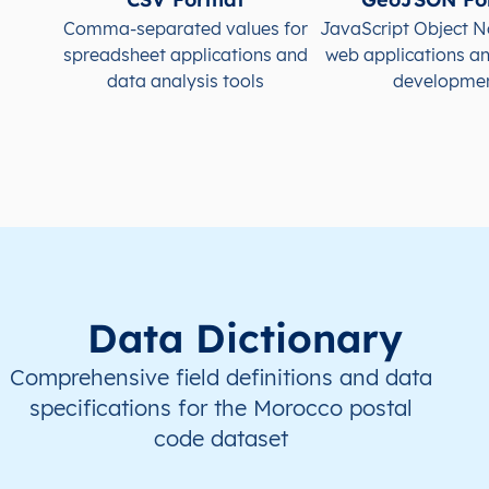
Comma-separated values for
JavaScript Object N
spreadsheet applications and
web applications a
MA
المغرب
AR
بني ملال - خنيفرة
لال
data analysis tools
developme
MA
المغرب
AR
بني ملال - خنيفرة
لال
MA
المغرب
AR
بني ملال - خنيفرة
لال
MA
المغرب
AR
بني ملال - خنيفرة
لال
MA
المغرب
AR
بني ملال - خنيفرة
لال
Data Dictionary
Comprehensive field definitions and data
specifications for the Morocco postal
code dataset