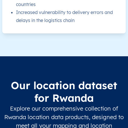
countries
RW
Increased vulnerability to delivery errors and
Rwanda
EN
Est
Bugese
delays in the logistics chain
RW
Rwanda
EN
Est
Bugese
RW
Rwanda
EN
Est
Bugese
RW
Rwanda
EN
Est
Bugese
RW
Rwanda
EN
Est
Bugese
Our location dataset
RW
Rwanda
EN
Est
Bugese
for Rwanda
RW
Rwanda
EN
Est
Bugese
Explore our comprehensive collection of
Rwanda location data products, designed to
RW
Rwanda
EN
Est
Bugese
meet all your mapping and location