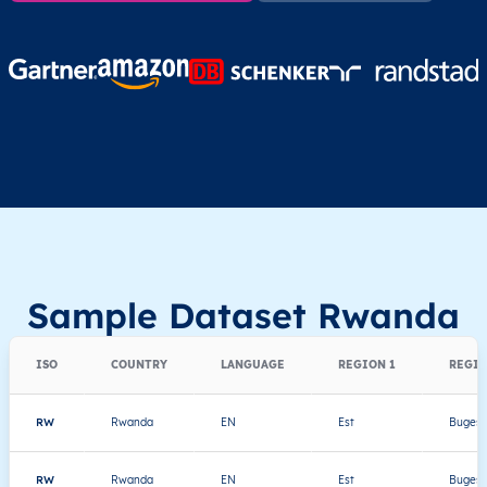
Sample Dataset Rwanda
ISO
COUNTRY
LANGUAGE
REGION 1
REGIO
RW
Rwanda
EN
Est
Bugese
RW
Rwanda
EN
Est
Bugese