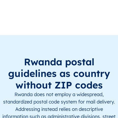
RW
Rwanda
EN
Est
Bugese
RW
Rwanda
EN
Est
Bugese
RW
Rwanda
EN
Est
Bugese
RW
Rwanda
EN
Est
Bugese
Rwanda postal
RW
Rwanda
EN
Est
Bugese
guidelines as country
RW
Rwanda
EN
Est
Bugese
without ZIP codes
RW
Rwanda
EN
Est
Bugese
Rwanda does not employ a widespread,
standardized postal code system for mail delivery.
RW
Rwanda
EN
Est
Bugese
Addressing instead relies on descriptive
information such as administrative divisions, street