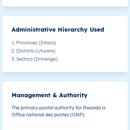
RW
Rwanda
EN
Est
Bugese
RW
Rwanda
EN
Est
Bugese
Administrative Hierarchy Used
RW
Rwanda
EN
Est
Bugese
Provinces (Intara)
Districts (Uturere)
RW
Rwanda
EN
Est
Bugese
Sectors (Imirenge)
RW
Rwanda
EN
Est
Bugese
RW
Rwanda
EN
Est
Bugese
Management & Authority
RW
Rwanda
EN
Est
Bugese
The primary postal authority for Rwanda is
Office national des postes (ONP).
RW
Rwanda
EN
Est
Bugese