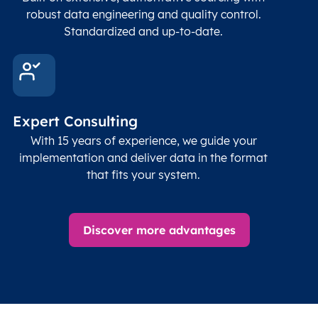
Geod
robust data engineering and quality control.
corre
Standardized and up-to-date.
EPSG
Follo
Time zone
Timezone
Char(30)
IANA
name (Olson)
data
Expert Consulting
With 15 years of experience, we guide your
implementation and deliver data in the format
that fits your system.
Discover more advantages