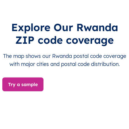
RW
Rwanda
EN
Est
Bugese
RW
Rwanda
EN
Est
Bugese
Explore Our Rwanda
ZIP code coverage
RW
Rwanda
EN
Est
Bugese
RW
Rwanda
EN
Est
Bugese
The map shows our Rwanda postal code coverage
with major cities and postal code distribution.
RW
Rwanda
EN
Est
Bugese
RW
Rwanda
EN
Est
Bugese
Try a sample
RW
Rwanda
EN
Est
Bugese
RW
Rwanda
EN
Est
Bugese
RW
Rwanda
EN
Est
Bugese