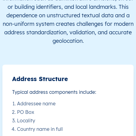
RW
Rwanda
EN
Est
Bugese
or building identifiers, and local landmarks. This
dependence on unstructured textual data and a
RW
Rwanda
EN
Est
Bugese
non-uniform system creates challenges for modern
address standardization, validation, and accurate
RW
Rwanda
EN
Est
Bugese
geolocation.
RW
Rwanda
EN
Est
Bugese
RW
Rwanda
EN
Est
Bugese
Address Structure
RW
Rwanda
EN
Est
Bugese
Typical address components include:
RW
Rwanda
EN
Est
Bugese
Addressee name
PO Box
RW
Rwanda
EN
Est
Bugese
Locality
Country name in full
RW
Rwanda
EN
Est
Bugese