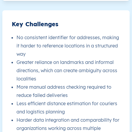
RW
Rwanda
EN
Est
Bugese
RW
Rwanda
EN
Est
Bugese
Key Challenges
RW
Rwanda
EN
Est
Bugese
No consistent identifier for addresses, making
it harder to reference locations in a structured
RW
Rwanda
EN
Est
Bugese
way
Greater reliance on landmarks and informal
RW
Rwanda
EN
Est
Bugese
directions, which can create ambiguity across
localities
RW
Rwanda
EN
Est
Bugese
More manual address checking required to
reduce failed deliveries
RW
Rwanda
EN
Est
Bugese
Less efficient distance estimation for couriers
and logistics planning
RW
Rwanda
EN
Est
Bugese
Harder data integration and comparability for
organizations working across multiple
RW
Rwanda
EN
Est
Bugese