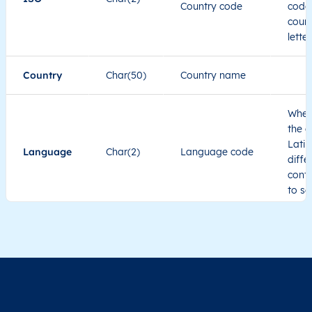
Country code
code 
count
lette
Country
Char(50)
Country name
When
the c
Latin
Language
Char(2)
Language code
diffe
cont
to se
Administrative
division level 1
Region1
Administrative
These
Region2
division level 2
admin
Char(80)
Region3
Administrative
level
Region4
division level 3
indic