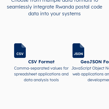
seamlessly integrate Rwanda postal code
RW
Rwanda
data into your systems
EN
Est
Bugese
RW
Rwanda
EN
Est
Bugese
RW
Rwanda
EN
Est
Bugese
RW
Rwanda
EN
Est
Bugese
CSV Format
GeoJSON Fo
RW
Rwanda
EN
Est
Bugese
Comma-separated values for
JavaScript Object N
spreadsheet applications and
web applications a
data analysis tools
developme