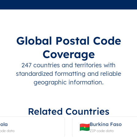
Global Postal Code
Coverage
247 countries and territories with
standardized formatting and reliable
geographic information.
Related Countries
ola
Burkina Faso
ode data
ZIP code data