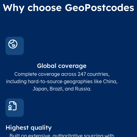
Administrative
Why choose GeoPostcodes
division level 4
Conta
Locality
Char(80)
Locality name
sett
count
In co
ZIP / Postal
posta
Global coverage
Postcode
Char(15)
code
The
p
Complete coverage across 247 countries,
count
including hard-to-source geographies like China,
Japan, Brazil, and Russia.
These
coord
and p
Place
geogr
Latitude
coordinates
abou
Double
Highest quality
Longitude
(WGS84
corre
coordinates)
our f
Built on extensive, authoritative sourcing with