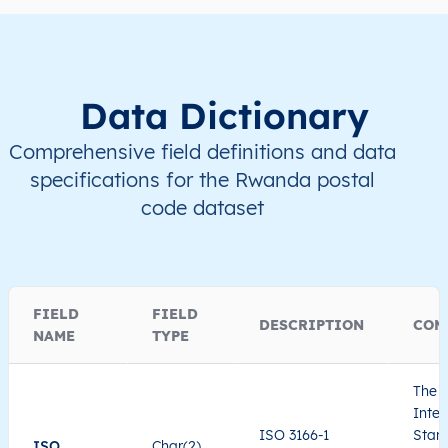
Data Dictionary
Comprehensive field definitions and data
specifications for the Rwanda postal
code dataset
FIELD
FIELD
DESCRIPTION
COM
NAME
TYPE
The I
Inter
ISO 3166-1
Stand
ISO
Char(2)