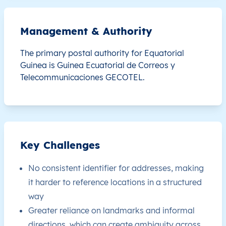
GQ
Equatorial Guinea
EN
Región Continental
Management & Authority
GQ
Equatorial Guinea
EN
Región Continental
The primary postal authority for Equatorial
Guinea is
Guinea Ecuatorial de Correos y
GQ
Equatorial Guinea
EN
Región Continental
Telecommunicaciones GECOTEL.
GQ
Equatorial Guinea
EN
Región Continental
GQ
Equatorial Guinea
EN
Región Continental
Key Challenges
GQ
Equatorial Guinea
EN
Región Continental
No consistent identifier for addresses, making
GQ
Equatorial Guinea
EN
Región Continental
it harder to reference locations in a structured
way
GQ
Equatorial Guinea
EN
Región Continental
Greater reliance on landmarks and informal
directions, which can create ambiguity across
GQ
Equatorial Guinea
EN
Región Continental