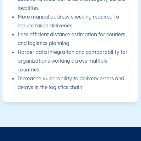
localities
More manual address checking required to
GQ
Equatorial Guinea
EN
Región Continental
reduce failed deliveries
GQ
Less efficient distance estimation for couriers
Equatorial Guinea
EN
Región Continental
and logistics planning
GQ
Equatorial Guinea
EN
Región Continental
Harder data integration and comparability for
organizations working across multiple
GQ
Equatorial Guinea
EN
Región Continental
countries
Increased vulnerability to delivery errors and
GQ
Equatorial Guinea
EN
Región Continental
delays in the logistics chain
GQ
Equatorial Guinea
EN
Región Continental
GQ
Equatorial Guinea
EN
Región Continental
GQ
Equatorial Guinea
EN
Región Continental