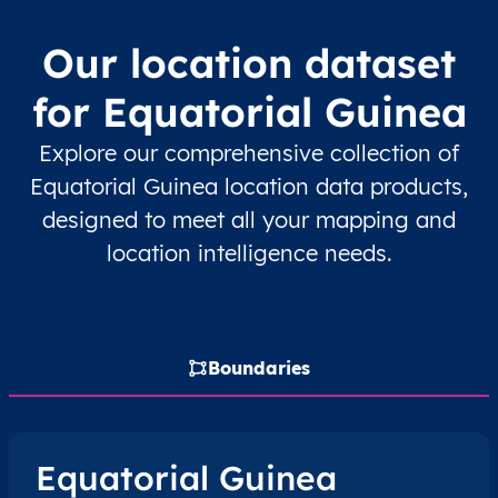
GQ
Equatorial Guinea
EN
Región Continental
Our location dataset
GQ
Equatorial Guinea
EN
Región Continental
for Equatorial Guinea
Explore our comprehensive collection of
GQ
Equatorial Guinea
EN
Región Continental
Equatorial Guinea location data products,
GQ
Equatorial Guinea
EN
Región Continental
designed to meet all your mapping and
location intelligence needs.
GQ
Equatorial Guinea
EN
Región Continental
GQ
Equatorial Guinea
EN
Región Continental
Boundaries
GQ
Equatorial Guinea
EN
Región Continental
GQ
Equatorial Guinea
EN
Región Continental
Equatorial Guinea