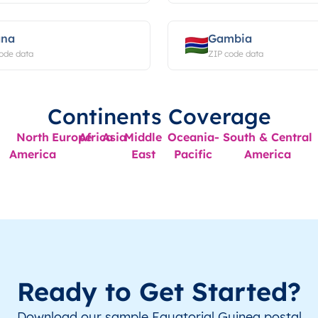
ana
Gambia
ode data
ZIP code data
Continents Coverage
North
Europe
Africa
Asia
Middle
Oceania-
South & Central
America
East
Pacific
America
Ready to Get Started?
Download our sample Equatorial Guinea postal