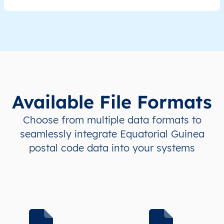
GQ
Equatorial Guinea
EN
Región Continental
GQ
Equatorial Guinea
EN
Región Continental
GQ
Equatorial Guinea
EN
Región Continental
GQ
Equatorial Guinea
EN
Región Continental
Available File Formats
GQ
Equatorial Guinea
EN
Región Continental
Choose from multiple data formats to
seamlessly integrate Equatorial Guinea
GQ
Equatorial Guinea
EN
Región Continental
postal code data into your systems
GQ
Equatorial Guinea
EN
Región Continental