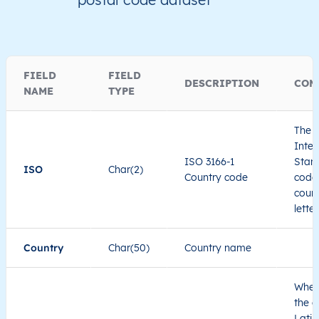
FIELD
FIELD
DESCRIPTION
COM
NAME
TYPE
The I
Inter
ISO 3166-1
Stand
ISO
Char(2)
Country code
code 
count
lette
Country
Char(50)
Country name
When
the c
Latin