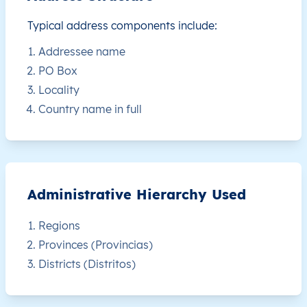
Typical address components include:
GQ
Equatorial Guinea
EN
Región Continental
Addressee name
GQ
Equatorial Guinea
EN
Región Continental
PO Box
Locality
GQ
Equatorial Guinea
EN
Región Continental
Country name in full
GQ
Equatorial Guinea
EN
Región Continental
GQ
Equatorial Guinea
EN
Región Continental
Administrative Hierarchy Used
GQ
Equatorial Guinea
EN
Región Continental
Regions
Provinces (Provincias)
GQ
Equatorial Guinea
EN
Región Continental
Districts (Distritos)
GQ
Equatorial Guinea
EN
Región Continental