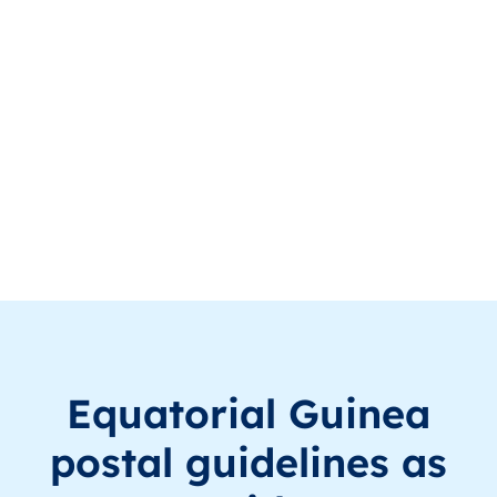
GQ
Equatorial Guinea
EN
Región Continental
GQ
Equatorial Guinea
EN
Región Continental
GQ
Equatorial Guinea
EN
Región Continental
GQ
Equatorial Guinea
EN
Región Continental
GQ
Equatorial Guinea
EN
Región Continental
GQ
Equatorial Guinea
EN
Región Continental
Equatorial Guinea
GQ
Equatorial Guinea
EN
Región Continental
postal guidelines as
GQ
Equatorial Guinea
EN
Región Continental