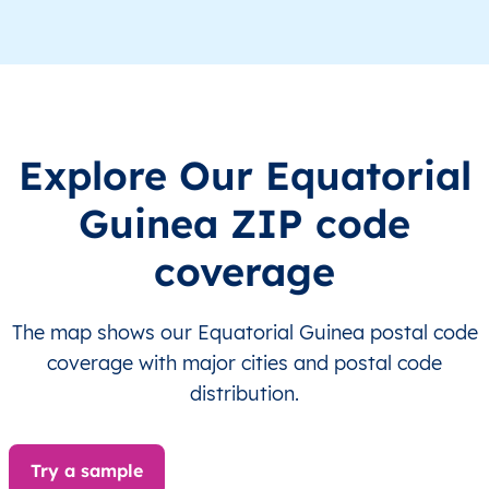
GQ
Equatorial Guinea
EN
Región Continental
GQ
Equatorial Guinea
EN
Región Continental
GQ
Equatorial Guinea
EN
Región Continental
Explore Our Equatorial
Guinea ZIP code
GQ
Equatorial Guinea
EN
Región Continental
coverage
GQ
Equatorial Guinea
EN
Región Continental
The map shows our Equatorial Guinea postal code
GQ
Equatorial Guinea
EN
Región Continental
coverage with major cities and postal code
GQ
Equatorial Guinea
EN
Región Continental
distribution.
GQ
Equatorial Guinea
EN
Región Continental
Try a sample