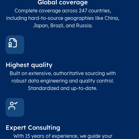
ZIP / Postal
posta
Global coverage
Postcode
Char(15)
code
The
p
Complete coverage across 247 countries,
count
including hard-to-source geographies like China,
Japan, Brazil, and Russia.
These
coord
and p
Place
geogr
Latitude
coordinates
abou
Double
Highest quality
Longitude
(WGS84
corre
coordinates)
our f
Built on extensive, authoritative sourcing with
Geod
robust data engineering and quality control.
corre
Standardized and up-to-date.
EPSG
Follo
Time zone
Timezone
Char(30)
IANA
name (Olson)
data
Expert Consulting
With 15 years of experience, we guide your