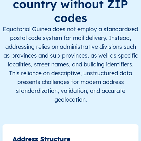
country without ZIP
GQ
Equatorial Guinea
EN
Región Continental
codes
GQ
Equatorial Guinea
EN
Región Continental
Equatorial Guinea does not employ a standardized
postal code system for mail delivery. Instead,
GQ
Equatorial Guinea
EN
Región Continental
addressing relies on administrative divisions such
as provinces and sub-provinces, as well as specific
GQ
Equatorial Guinea
EN
Región Continental
localities, street names, and building identifiers.
This reliance on descriptive, unstructured data
GQ
Equatorial Guinea
EN
Región Continental
presents challenges for modern address
GQ
Equatorial Guinea
EN
Región Continental
standardization, validation, and accurate
geolocation.
GQ
Equatorial Guinea
EN
Región Continental
GQ
Equatorial Guinea
EN
Región Continental
Address Structure
GQ
Equatorial Guinea
EN
Región Continental